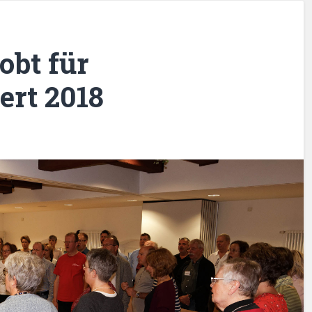
obt für
rt 2018