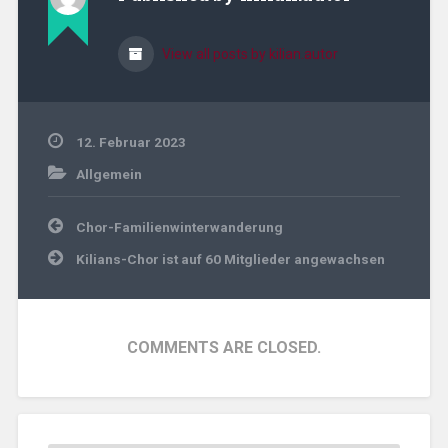
View all posts by kilian.autor
12. Februar 2023
Allgemein
Beitragsnavigation
Chor-Familienwinterwanderung
Kilians-Chor ist auf 60 Mitglieder angewachsen
COMMENTS ARE CLOSED.