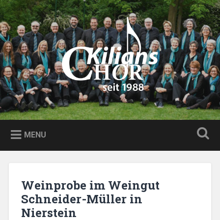
Skip
to
Search
content
Kilians Chor
Der Chor in Nierstein
MENU
Weinprobe im Weingut
Schneider-Müller in
Nierstein